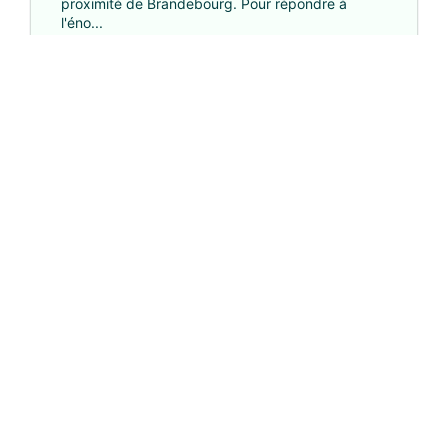
proximité de Brandebourg. Pour répondre à
l'éno...
Aller-retour en canoë : Autour de Kirchmöser
⦿
Région: Berlin et Brandebourg
⟐
Étapes: 1
↔
Distance: env. 31 km (env. 19 km aller et env. 12 km
retour)
Lire la suite
→
« PRÉCÉDENTE
SUIVANTE »
SEITE 1 VON 4
S'ABONNER AUX DERNIÈRES NOUVELLES