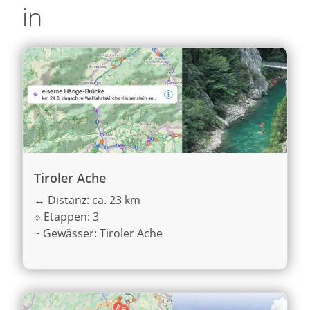
in
Tiroler Ache
↔
Distanz: ca. 23 km
⟐
Etappen: 3
~
Gewässer: Tiroler Ache