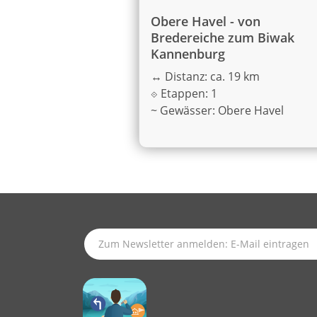
Obere Havel - von
Bredereiche zum Biwak
Kannenburg
↔
Distanz: ca. 19 km
⟐
Etappen: 1
~
Gewässer: Obere Havel
SUBSCRIBE TO LATEST NEWS