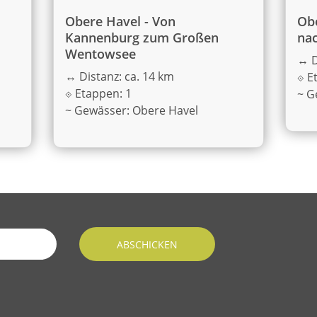
Obere Havel - Von
Obe
Kannenburg zum Großen
nac
Wentowsee
↔
D
↔
Distanz: ca. 14 km
⟐
E
⟐
Etappen: 1
~
G
~
Gewässer: Obere Havel
ABSCHICKEN