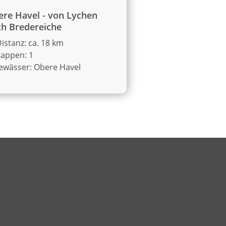
re Havel - von Lychen
h Bredereiche
istanz: ca. 18 km
tappen: 1
ewässer: Obere Havel