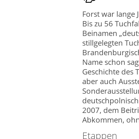
Forst war lange 
Bis zu 56 Tuchfa
Beinamen „deuts
stillgelegten Tu
Brandenburgisch
Name schon sagt,
Geschichte des 
aber auch Ausst
Sonderausstellun
deutschpolnische
2007, dem Beitr
Abkommen, ohne
Etappen