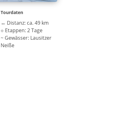
Tourdaten
↔
Distanz: ca. 49 km
⟐
Etappen: 2 Tage
~
Gewässer: Lausitzer
Neiße