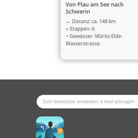
Von Plau am See nach
Schwerin
↔
Distanz: ca. 148 km
⟐
Etappen: 6
~
Gewässer: Müritz-Elde-
Wasserstrasse
SUBSCRIBE TO LATEST NEWS