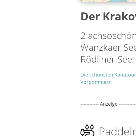
Der Krako
2 achsoschö
Wanzkaer See
Rödliner See.
Die schönsten Kanutou
Vorpommern
------------ Anzeige -----------
Paddel