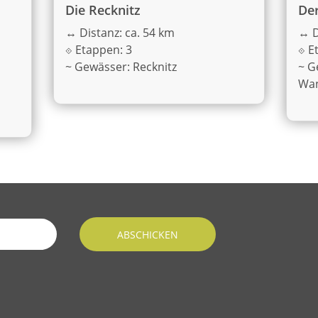
Die Recknitz
De
↔
Distanz: ca. 54 km
↔
D
⟐
Etappen: 3
⟐
E
~
Gewässer: Recknitz
~
G
Wan
ABSCHICKEN