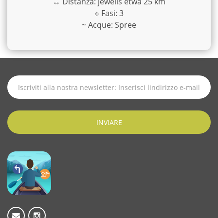
↔
Distanza: jeweils etwa 25 km
⟐
Fasi: 3
~
Acque: Spree
ISCRIVITI
ALLE
ULTIME
NOTIZIE
INVIARE